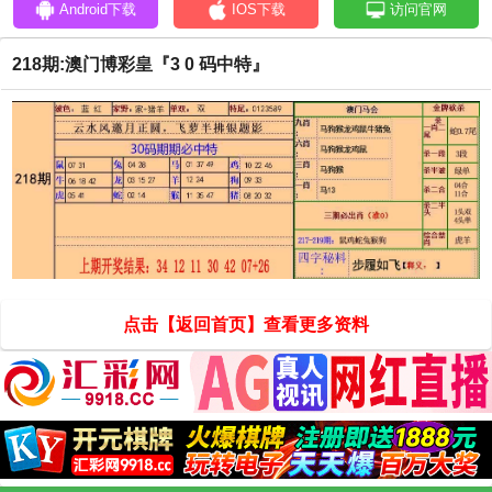
Android下载
IOS下载
访问官网
218期:澳门博彩皇『3 0 码中特』
点击【返回首页】查看更多资料