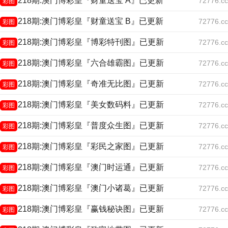
218期:澳门博彩皇『财童送宝 A』已更新
72776.cc
彩图
218期:澳门博彩皇『财童送宝 B』已更新
72776.cc
彩图
218期:澳门博彩皇『博彩特刊图』已更新
72776.cc
彩图
218期:澳门博彩皇『六合雄霸图』已更新
72776.cc
彩图
218期:澳门博彩皇『奇准无比图』已更新
72776.cc
彩图
218期:澳门博彩皇『美女数码料』已更新
72776.cc
彩图
218期:澳门博彩皇『普度众生图』已更新
72776.cc
彩图
218期:澳门博彩皇『彩民之家图』已更新
72776.cc
彩图
218期:澳门博彩皇『澳门时运通』已更新
72776.cc
彩图
218期:澳门博彩皇『澳门小诸葛』已更新
72776.cc
彩图
218期:澳门博彩皇『赢钱秘诀图』已更新
72776.cc
彩图