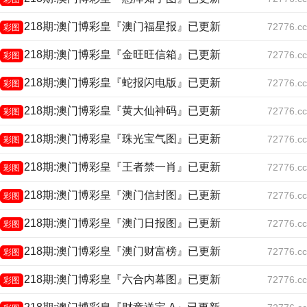
218期:澳门博彩皇『澳门福星报』已更新
72776.cc
彩图
218期:澳门博彩皇『金旺旺信箱』已更新
72776.cc
彩图
218期:澳门博彩皇『蛇报闪电版』已更新
72776.cc
彩图
218期:澳门博彩皇『黄大仙神码』已更新
72776.cc
彩图
218期:澳门博彩皇『珠光宝气图』已更新
72776.cc
彩图
218期:澳门博彩皇『王者禁一肖』已更新
72776.cc
彩图
218期:澳门博彩皇『澳门信封图』已更新
72776.cc
彩图
218期:澳门博彩皇『澳门日报图』已更新
72776.cc
彩图
218期:澳门博彩皇『澳门财富榜』已更新
72776.cc
彩图
218期:澳门博彩皇『六合内幕图』已更新
72776.cc
彩图