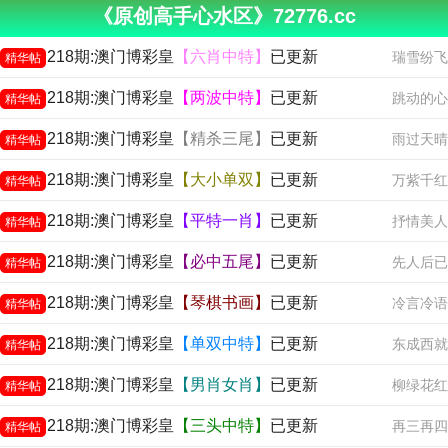
《原创高手心水区》72776.cc
218期:澳门博彩皇
【六肖中特】
已更新
瑞雪纷飞
精华帖
218期:澳门博彩皇
【两波中特】
已更新
跳动的心
精华帖
218期:澳门博彩皇
【精杀三尾】
已更新
雨过天晴
精华帖
218期:澳门博彩皇
【大小单双】
已更新
万紫千红
精华帖
218期:澳门博彩皇
【平特一肖】
已更新
抒情美人
精华帖
218期:澳门博彩皇
【必中五尾】
已更新
先人后已
精华帖
218期:澳门博彩皇
【琴棋书画】
已更新
冷言冷语
精华帖
218期:澳门博彩皇
【单双中特】
已更新
东成西就
精华帖
218期:澳门博彩皇
【男肖女肖】
已更新
柳绿花红
精华帖
218期:澳门博彩皇
【三头中特】
已更新
再三再四
精华帖