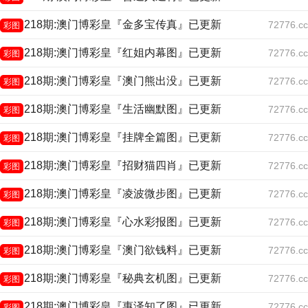
218期:澳门博彩皇『金多宝传真』已更新
72776.cc
彩图
218期:澳门博彩皇『红姐内幕图』已更新
72776.cc
彩图
218期:澳门博彩皇『澳门熊出没』已更新
72776.cc
彩图
218期:澳门博彩皇『生活幽默图』已更新
72776.cc
彩图
218期:澳门博彩皇『挂牌全篇图』已更新
72776.cc
彩图
218期:澳门博彩皇『招财猫四肖』已更新
72776.cc
彩图
218期:澳门博彩皇『凌波微步图』已更新
72776.cc
彩图
218期:澳门博彩皇『心水彩报图』已更新
72776.cc
彩图
218期:澳门博彩皇『澳门欲钱料』已更新
72776.cc
彩图
218期:澳门博彩皇『秘典玄机图』已更新
72776.cc
彩图
218期:澳门博彩皇『惠泽知了图』已更新
72776.cc
彩图