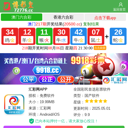
返回首页
汇彩网APP
全国彩民首选彩票软件
授权：免费软件
类型：国产软件
大小：19.99MB
星级：
来源：汇彩网
更新时间：2025.05.01
环境：Android/iOS
评分：9.9
已向本站押付一亿，请大家放心投注！