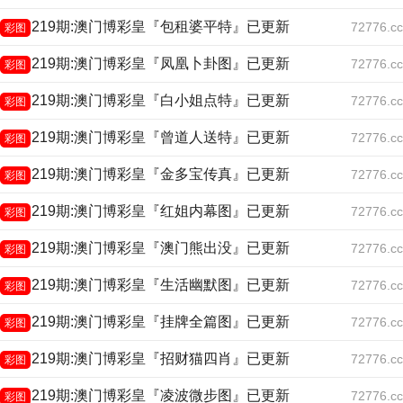
219期:澳门博彩皇『包租婆平特』已更新
72776.cc
彩图
219期:澳门博彩皇『凤凰卜卦图』已更新
72776.cc
彩图
219期:澳门博彩皇『白小姐点特』已更新
72776.cc
彩图
219期:澳门博彩皇『曾道人送特』已更新
72776.cc
彩图
219期:澳门博彩皇『金多宝传真』已更新
72776.cc
彩图
219期:澳门博彩皇『红姐内幕图』已更新
72776.cc
彩图
219期:澳门博彩皇『澳门熊出没』已更新
72776.cc
彩图
219期:澳门博彩皇『生活幽默图』已更新
72776.cc
彩图
219期:澳门博彩皇『挂牌全篇图』已更新
72776.cc
彩图
219期:澳门博彩皇『招财猫四肖』已更新
72776.cc
彩图
219期:澳门博彩皇『凌波微步图』已更新
72776.cc
彩图