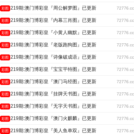
219期:澳门博彩皇『周公解梦图』已更新
72776.cc
彩图
219期:澳门博彩皇『内幕三肖图』已更新
72776.cc
彩图
219期:澳门博彩皇『小黄人幽默』已更新
72776.cc
彩图
219期:澳门博彩皇『老版跑狗图』已更新
72776.cc
彩图
219期:澳门博彩皇『诗像破成语』已更新
72776.cc
彩图
219期:澳门博彩皇『宝宝平特图』已更新
72776.cc
彩图
219期:澳门博彩皇『澳门马经图』已更新
72776.cc
彩图
219期:澳门博彩皇『挂牌天书图』已更新
72776.cc
彩图
219期:澳门博彩皇『无字天书图』已更新
72776.cc
彩图
219期:澳门博彩皇『澳门火麒麟』已更新
72776.cc
彩图
219期:澳门博彩皇『美人鱼单双』已更新
72776.cc
彩图