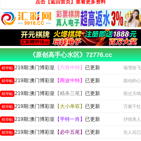
点击【返回首页】查看更多资料
《原创高手心水区》72776.cc
219期:澳门博彩皇
【六肖中特】
已更新
瑞雪纷飞
精华帖
219期:澳门博彩皇
【两波中特】
已更新
跳动的心
精华帖
219期:澳门博彩皇
【精杀三尾】
已更新
雨过天晴
精华帖
219期:澳门博彩皇
【大小单双】
已更新
万紫千红
精华帖
219期:澳门博彩皇
【平特一肖】
已更新
抒情美人
精华帖
219期:澳门博彩皇
【必中五尾】
已更新
先人后已
精华帖