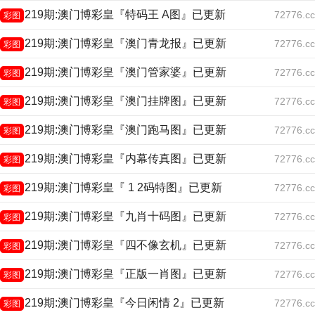
219期:澳门博彩皇『特码王 A图』已更新
72776.cc
彩图
219期:澳门博彩皇『澳门青龙报』已更新
72776.cc
彩图
219期:澳门博彩皇『澳门管家婆』已更新
72776.cc
彩图
219期:澳门博彩皇『澳门挂牌图』已更新
72776.cc
彩图
219期:澳门博彩皇『澳门跑马图』已更新
72776.cc
彩图
219期:澳门博彩皇『内幕传真图』已更新
72776.cc
彩图
219期:澳门博彩皇『 1 2码特图』已更新
72776.cc
彩图
219期:澳门博彩皇『九肖十码图』已更新
72776.cc
彩图
219期:澳门博彩皇『四不像玄机』已更新
72776.cc
彩图
219期:澳门博彩皇『正版一肖图』已更新
72776.cc
彩图
219期:澳门博彩皇『今日闲情 2』已更新
72776.cc
彩图