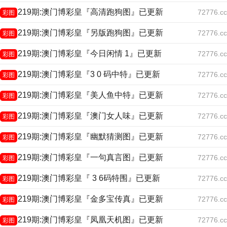
219期:澳门博彩皇『高清跑狗图』已更新
72776.cc
彩图
219期:澳门博彩皇『另版跑狗图』已更新
72776.cc
彩图
219期:澳门博彩皇『今日闲情 1』已更新
72776.cc
彩图
219期:澳门博彩皇『3 0 码中特』已更新
72776.cc
彩图
219期:澳门博彩皇『美人鱼中特』已更新
72776.cc
彩图
219期:澳门博彩皇『澳门女人味』已更新
72776.cc
彩图
219期:澳门博彩皇『幽默猜测图』已更新
72776.cc
彩图
219期:澳门博彩皇『一句真言图』已更新
72776.cc
彩图
219期:澳门博彩皇『 3 6码特围』已更新
72776.cc
彩图
219期:澳门博彩皇『金多宝传真』已更新
72776.cc
彩图
219期:澳门博彩皇『凤凰天机图』已更新
72776.cc
彩图