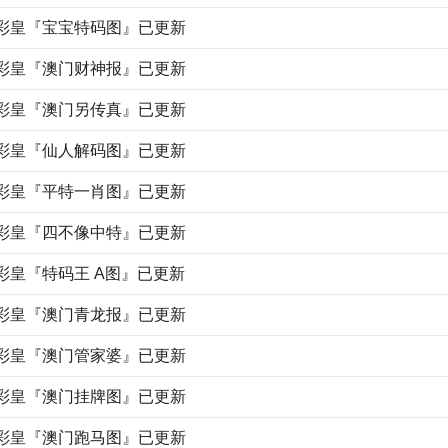
博彩皇『宝宝特码图』已更新
博彩皇『澳门财神报』已更新
博彩皇『澳门另传真』已更新
博彩皇『仙人解码图』已更新
博彩皇『平特一肖图』已更新
博彩皇『四不像中特』已更新
博彩皇『特码王 A图』已更新
博彩皇『澳门青龙报』已更新
博彩皇『澳门管家婆』已更新
博彩皇『澳门挂牌图』已更新
博彩皇『澳门跑马图』已更新