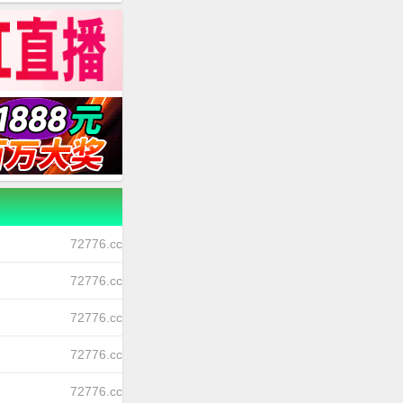
72776.cc
72776.cc
72776.cc
72776.cc
72776.cc