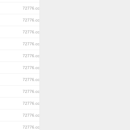
72776.cc
72776.cc
72776.cc
72776.cc
72776.cc
72776.cc
72776.cc
72776.cc
72776.cc
72776.cc
72776.cc