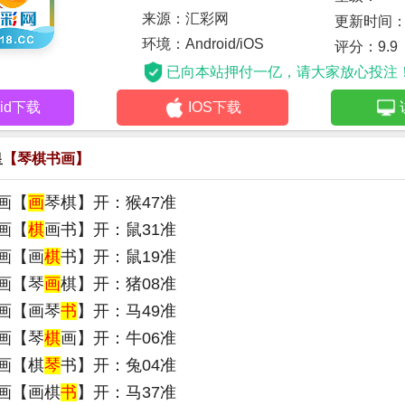
来源：汇彩网
更新时间：20
环境：Android/iOS
评分：9.9
已向本站押付一亿，请大家放心投注
oid下载
IOS下载
皇
【琴棋书画】
画【
画
琴棋】开：猴47准
画【
棋
画书】开：鼠31准
书画【画
棋
书】开：鼠19准
书画【琴
画
棋】开：猪08准
书画【画琴
书
】开：马49准
书画【琴
棋
画】开：牛06准
书画【棋
琴
书】开：兔04准
书画【画棋
书
】开：马37准