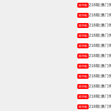
218期:澳门
精华帖
218期:澳门
精华帖
218期:澳门
精华帖
218期:澳门
精华帖
218期:澳门
精华帖
218期:澳门
精华帖
218期:澳门
精华帖
218期:澳门
精华帖
218期:澳门
精华帖
218期:澳门
精华帖
218期:澳门
精华帖