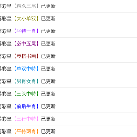
博彩皇
【精杀三尾】
已更新
博彩皇
【大小单双】
已更新
博彩皇
【平特一肖】
已更新
博彩皇
【必中五尾】
已更新
博彩皇
【琴棋书画】
已更新
博彩皇
【单双中特】
已更新
博彩皇
【男肖女肖】
已更新
博彩皇
【三头中特】
已更新
博彩皇
【前后生肖】
已更新
博彩皇
【三行中特】
已更新
博彩皇
【平特两肖】
已更新