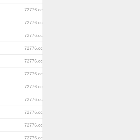
72776.cc
72776.cc
72776.cc
72776.cc
72776.cc
72776.cc
72776.cc
72776.cc
72776.cc
72776.cc
72776.cc