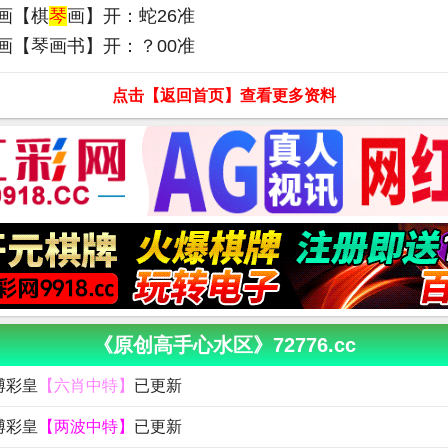
书画【棋
琴
画】开：蛇26准
书画【琴画书】开：？00准
点击【返回首页】查看更多资料
《原创高手心水区》72776.cc
博彩皇
【六肖中特】
已更新
博彩皇
【两波中特】
已更新