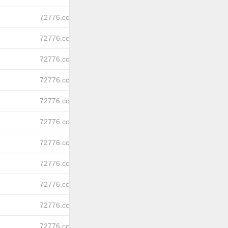
72776.cc
72776.cc
72776.cc
72776.cc
72776.cc
72776.cc
72776.cc
72776.cc
72776.cc
72776.cc
72776.cc