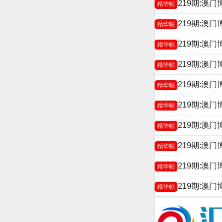
219期:澳门
精华帖
219期:澳门
精华帖
219期:澳门
精华帖
219期:澳门
精华帖
219期:澳门
精华帖
219期:澳门
精华帖
219期:澳门
精华帖
219期:澳门
精华帖
219期:澳门
精华帖
219期:澳门
精华帖