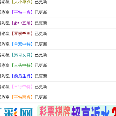
博彩皇
【大小单双】
已更新
博彩皇
【平特一肖】
已更新
博彩皇
【必中五尾】
已更新
博彩皇
【琴棋书画】
已更新
博彩皇
【单双中特】
已更新
博彩皇
【男肖女肖】
已更新
博彩皇
【三头中特】
已更新
博彩皇
【前后生肖】
已更新
博彩皇
【三行中特】
已更新
博彩皇
【平特两肖】
已更新