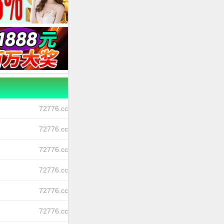
72776.cc
72776.cc
72776.cc
72776.cc
72776.cc
72776.cc