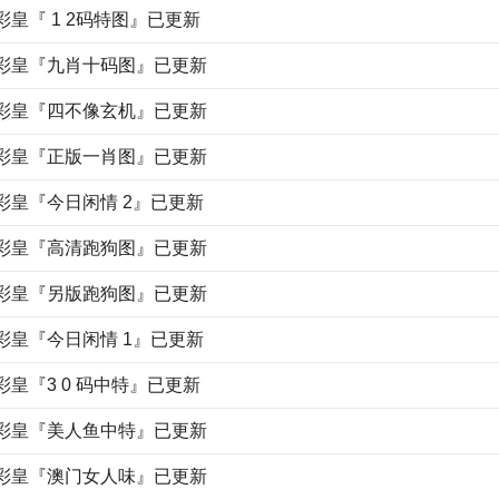
博彩皇『 1 2码特图』已更新
博彩皇『九肖十码图』已更新
博彩皇『四不像玄机』已更新
博彩皇『正版一肖图』已更新
博彩皇『今日闲情 2』已更新
博彩皇『高清跑狗图』已更新
博彩皇『另版跑狗图』已更新
博彩皇『今日闲情 1』已更新
博彩皇『3 0 码中特』已更新
博彩皇『美人鱼中特』已更新
博彩皇『澳门女人味』已更新