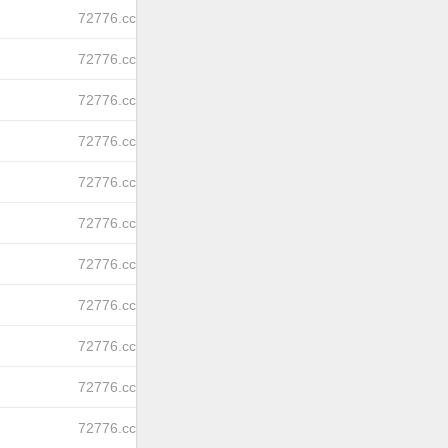
72776.cc
72776.cc
72776.cc
72776.cc
72776.cc
72776.cc
72776.cc
72776.cc
72776.cc
72776.cc
72776.cc